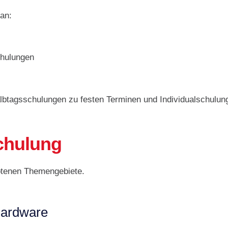
an:
chulungen
btagsschulungen zu festen Terminen und Individualschulun
schulung
tenen Themengebiete.
Hardware